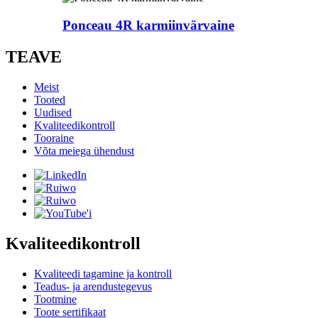
Ponceau 4R karmiinvärvaine
TEAVE
Meist
Tooted
Uudised
Kvaliteedikontroll
Tooraine
Võta meiega ühendust
Kvaliteedikontroll
Kvaliteedi tagamine ja kontroll
Teadus- ja arendustegevus
Tootmine
Toote sertifikaat