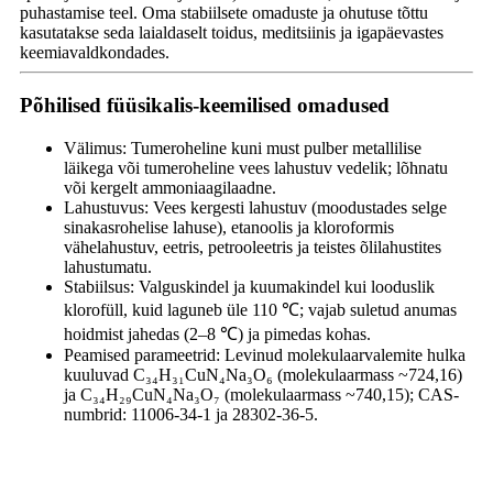
puhastamise teel. Oma stabiilsete omaduste ja ohutuse tõttu
kasutatakse seda laialdaselt toidus, meditsiinis ja igapäevastes
keemiavaldkondades.
Põhilised füüsikalis-keemilised omadused
Välimus: Tumeroheline kuni must pulber metallilise
läikega või tumeroheline vees lahustuv vedelik; lõhnatu
või kergelt ammoniaagilaadne.
Lahustuvus: Vees kergesti lahustuv (moodustades selge
sinakasrohelise lahuse), etanoolis ja kloroformis
vähelahustuv, eetris, petrooleetris ja teistes õlilahustites
lahustumatu.
Stabiilsus: Valguskindel ja kuumakindel kui looduslik
klorofüll, kuid laguneb üle 110 ℃; vajab suletud anumas
hoidmist jahedas (2–8 ℃) ja pimedas kohas.
Peamised parameetrid: Levinud molekulaarvalemite hulka
kuuluvad C₃₄H₃₁CuN₄Na₃O₆ (molekulaarmass ~724,16)
ja C₃₄H₂₉CuN₄Na₃O₇ (molekulaarmass ~740,15); CAS-
numbrid: 11006-34-1 ja 28302-36-5.