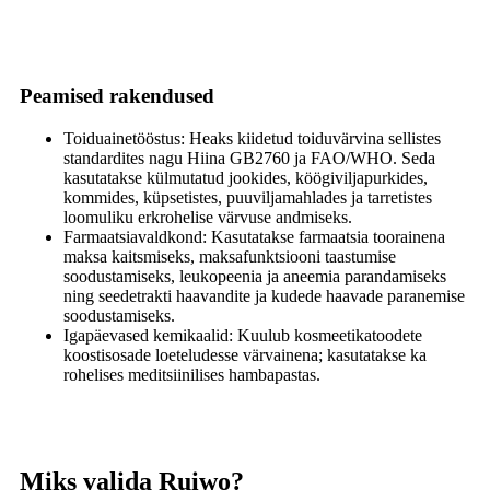
Peamised rakendused
Toiduainetööstus: Heaks kiidetud toiduvärvina sellistes
standardites nagu Hiina GB2760 ja FAO/WHO. Seda
kasutatakse külmutatud jookides, köögiviljapurkides,
kommides, küpsetistes, puuviljamahlades ja tarretistes
loomuliku erkrohelise värvuse andmiseks.
Farmaatsiavaldkond: Kasutatakse farmaatsia toorainena
maksa kaitsmiseks, maksafunktsiooni taastumise
soodustamiseks, leukopeenia ja aneemia parandamiseks
ning seedetrakti haavandite ja kudede haavade paranemise
soodustamiseks.
Igapäevased kemikaalid: Kuulub kosmeetikatoodete
koostisosade loeteludesse värvainena; kasutatakse ka
rohelises meditsiinilises hambapastas.
Miks valida Ruiwo?