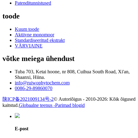
Patenditunnistused
toode
Kuum toode
Aktiivne monomoor
Standardiseeritud ekstrakt
VÄRVIAINE
võtke meiega ühendust
Tuba 703, Ketai hoone, nr 808, Cuihua South Road, Xi'an,
Shaanxi, Hiina.
info@ruiwophytochem.com
0086-29-89860070
陕ICP备2021009134号-2
© Autoriõigus - 2010-2026: Kõik õigused
kaitstud.
Globaalne teenus -
Parimad blogid
E-post