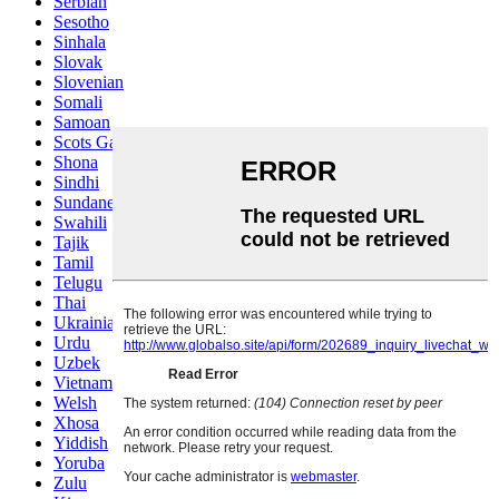
Serbian
Sesotho
Sinhala
Slovak
Slovenian
Somali
Samoan
Scots Gaelic
Shona
Sindhi
Sundanese
Swahili
Tajik
Tamil
Telugu
Thai
Ukrainian
Urdu
Uzbek
Vietnamese
Welsh
Xhosa
Yiddish
Yoruba
Zulu