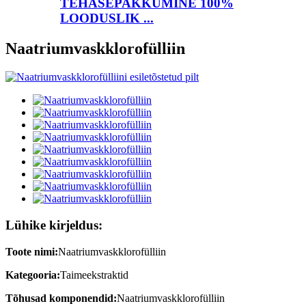
TEHASEPAKKUMINE 100%
LOODUSLIK ...
Naatriumvaskklorofülliin
Lühike kirjeldus:
Toote nimi:
Naatriumvaskklorofülliin
Kategooria:
Taimeekstraktid
Tõhusad komponendid:
Naatriumvaskklorofülliin