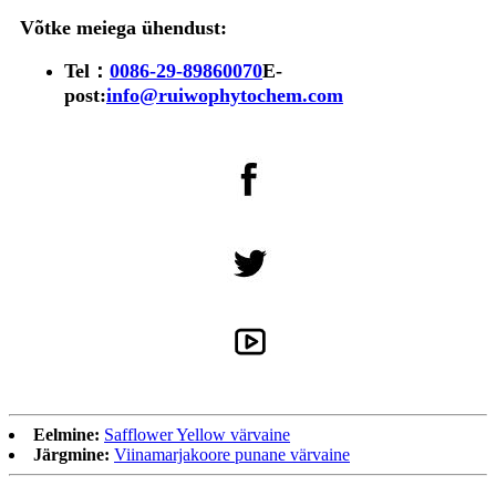
Võtke meiega ühendust:
Tel：
0086-29-89860070
E-
post:
info@ruiwophytochem.com
Eelmine:
Safflower Yellow värvaine
Järgmine:
Viinamarjakoore punane värvaine