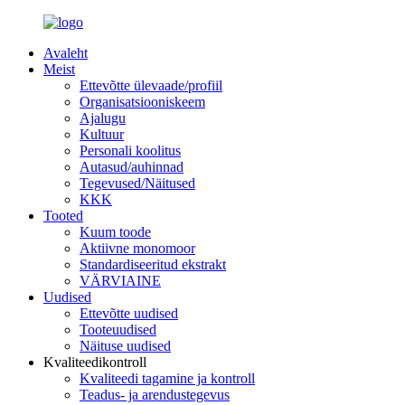
Avaleht
Meist
Ettevõtte ülevaade/profiil
Organisatsiooniskeem
Ajalugu
Kultuur
Personali koolitus
Autasud/auhinnad
Tegevused/Näitused
KKK
Tooted
Kuum toode
Aktiivne monomoor
Standardiseeritud ekstrakt
VÄRVIAINE
Uudised
Ettevõtte uudised
Tooteuudised
Näituse uudised
Kvaliteedikontroll
Kvaliteedi tagamine ja kontroll
Teadus- ja arendustegevus