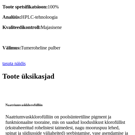
Toote spetsifikatsioon:
100%
Analüüs:
HPLC-tehnoloogia
Kvaliteedikontroll:
Majasisene
Välimus:
Tumeroheline pulber
tasuta näidis
Toote üksikasjad
Naatriumvaskklorofülliin
Naatriumvaskklorofülliin on poolsünteetiline pigment ja
funktsionaalne tooraine, mis on saadud looduslikust klorofüllist
(ekstraheeritud rohelistest taimedest, nagu mooruspuu lehed,
spinat ja siidiusside väljaheited) seebistamise, vase asendamise ja