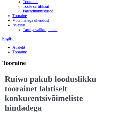
Tootmine
Toote sertifikaat
Patenditunnistused
Tooraine
Võta meiega ühendust
Avastus
Tarnija valiku juhend
English
Avaleht
Tooraine
Tooraine
Ruiwo pakub looduslikku
toorainet lahtiselt
konkurentsivõimeliste
hindadega