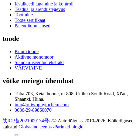
Kvaliteedi tagamine ja kontroll
Teadus- ja arendustegevus
Tootmine
Toote sertifikaat
Patenditunnistused
toode
Kuum toode
Aktiivne monomoor
Standardiseeritud ekstrakt
VÄRVIAINE
võtke meiega ühendust
Tuba 703, Ketai hoone, nr 808, Cuihua South Road, Xi'an,
Shaanxi, Hiina.
info@ruiwophytochem.com
0086-29-89860070
陕ICP备2021009134号-2
© Autoriõigus - 2010-2026: Kõik õigused
kaitstud.
Globaalne teenus -
Parimad blogid