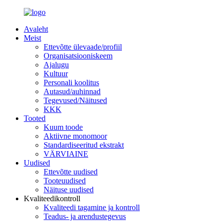
Avaleht
Meist
Ettevõtte ülevaade/profiil
Organisatsiooniskeem
Ajalugu
Kultuur
Personali koolitus
Autasud/auhinnad
Tegevused/Näitused
KKK
Tooted
Kuum toode
Aktiivne monomoor
Standardiseeritud ekstrakt
VÄRVIAINE
Uudised
Ettevõtte uudised
Tooteuudised
Näituse uudised
Kvaliteedikontroll
Kvaliteedi tagamine ja kontroll
Teadus- ja arendustegevus