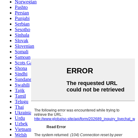
Norwegian
Pashto
Persian
Punjabi
Serbian
Sesotho
Sinhala
Slovak
Slovenian
Somali
Samoan
Scots Gaelic
Shona
Sindhi
Sundanese
Swahili
Tajik
Tamil
Telugu
Thai
Ukrainian
Urdu
Uzbek
Vietnamese
Welsh