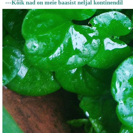
---Kõik nad on meie baasist neljal kontinendil