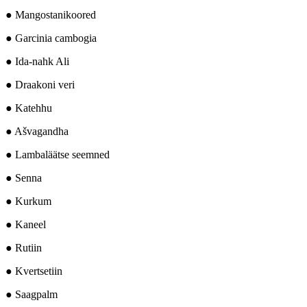
● Mangostanikoored
● Garcinia cambogia
● Ida-nahk Ali
● Draakoni veri
● Katehhu
● Ašvagandha
● Lambaläätse seemned
● Senna
● Kurkum
● Kaneel
● Rutiin
● Kvertsetiin
● Saagpalm