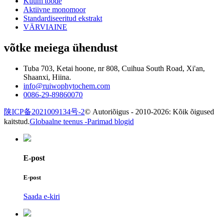
Kuum toode
Aktiivne monomoor
Standardiseeritud ekstrakt
VÄRVIAINE
võtke meiega ühendust
Tuba 703, Ketai hoone, nr 808, Cuihua South Road, Xi'an,
Shaanxi, Hiina.
info@ruiwophytochem.com
0086-29-89860070
陕ICP备2021009134号-2
© Autoriõigus - 2010-2026: Kõik õigused
kaitstud.
Globaalne teenus -
Parimad blogid
E-post
E-post
Saada e-kiri