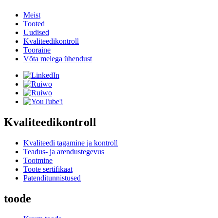
Meist
Tooted
Uudised
Kvaliteedikontroll
Tooraine
Võta meiega ühendust
Kvaliteedikontroll
Kvaliteedi tagamine ja kontroll
Teadus- ja arendustegevus
Tootmine
Toote sertifikaat
Patenditunnistused
toode