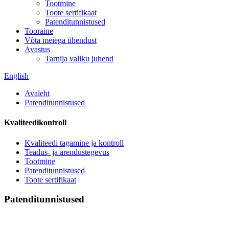
Tootmine
Toote sertifikaat
Patenditunnistused
Tooraine
Võta meiega ühendust
Avastus
Tarnija valiku juhend
English
Avaleht
Patenditunnistused
Kvaliteedikontroll
Kvaliteedi tagamine ja kontroll
Teadus- ja arendustegevus
Tootmine
Patenditunnistused
Toote sertifikaat
Patenditunnistused