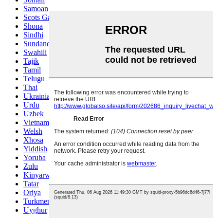
Samoan
Scots Gaelic
Shona
Sindhi
Sundanese
Swahili
Tajik
Tamil
Telugu
Thai
Ukrainian
Urdu
Uzbek
Vietnamese
Welsh
Xhosa
Yiddish
Yoruba
Zulu
Kinyarwanda
Tatar
Oriya
Turkmen
Uyghur