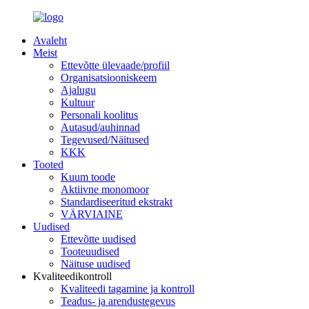
Avaleht
Meist
Ettevõtte ülevaade/profiil
Organisatsiooniskeem
Ajalugu
Kultuur
Personali koolitus
Autasud/auhinnad
Tegevused/Näitused
KKK
Tooted
Kuum toode
Aktiivne monomoor
Standardiseeritud ekstrakt
VÄRVIAINE
Uudised
Ettevõtte uudised
Tooteuudised
Näituse uudised
Kvaliteedikontroll
Kvaliteedi tagamine ja kontroll
Teadus- ja arendustegevus