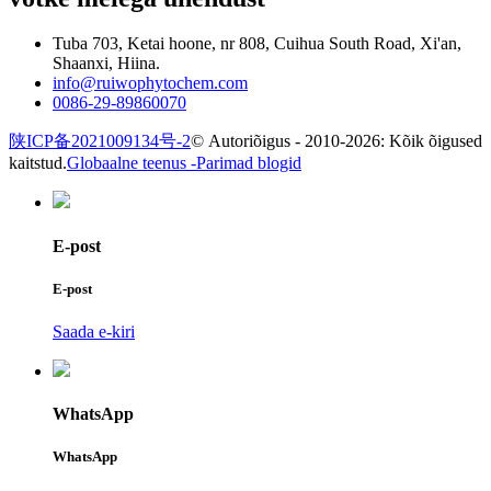
Tuba 703, Ketai hoone, nr 808, Cuihua South Road, Xi'an,
Shaanxi, Hiina.
info@ruiwophytochem.com
0086-29-89860070
陕ICP备2021009134号-2
© Autoriõigus - 2010-2026: Kõik õigused
kaitstud.
Globaalne teenus -
Parimad blogid
E-post
E-post
Saada e-kiri
WhatsApp
WhatsApp