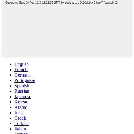
English
French
German
Portuguese
Spanish
Russian
Japanese
Korean
Arabic
Irish
Greek
Turkish
Italian