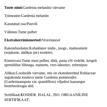
Toote nimi:
Gardenia melaniini värvaine
Toimeaine:
Gardenia melaniin
Kasutatud osa:
Puuvili
Välimus:
Tume pulber
Ekstraheerimismeetod:
Vesi/etanool
Rakendusulatus:
Kohaldatav toidu-, joogi-, maitseainete
(sojakaste, äädikas jne) toodetes.
Kinnisvara:
Tume must pulber, tükk, pasta või vedelik, kergelt
spetsiifilise lõhnaga, maitsetu, vees lahustuv, eebenipuu
Allikas:
Looduslik värvaine, mis on ekstraheeritud Rubiaceae
sugukonda kuuluva taime Gardenia jasminoides
(Gardeniaauqusta var. qrandiflora) viljadest kaasaegse
biotehnoloogia abil.
KOSHER, HALAL, ISO, ORGAANILINE
Sertifikaat:
SERTIFIKAAT;