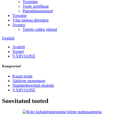
Tootmine
Toote sertifikaat
Patenditunnistused
Tooraine
Võta meiega ühendust
Avastus
Tarnija valiku juhend
English
Avaleht
Tooted
VÄRVIAINE
Kategooriad
Kuum toode
Aktiivne monomoor
Standardiseeritud ekstrakt
VÄRVIAINE
Soovitatud tooted