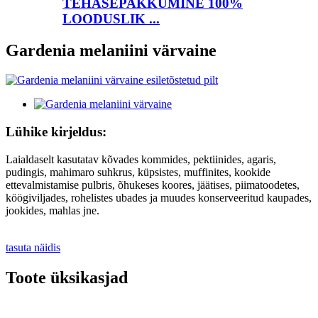
TEHASEPAKKUMINE 100%
LOODUSLIK ...
Gardenia melaniini värvaine
Lühike kirjeldus:
Laialdaselt kasutatav kõvades kommides, pektiinides, agaris,
pudingis, mahimaro suhkrus, küpsistes, muffinites, kookide
ettevalmistamise pulbris, õhukeses koores, jäätises, piimatoodetes,
köögiviljades, rohelistes ubades ja muudes konserveeritud kaupades,
jookides, mahlas jne.
tasuta näidis
Toote üksikasjad