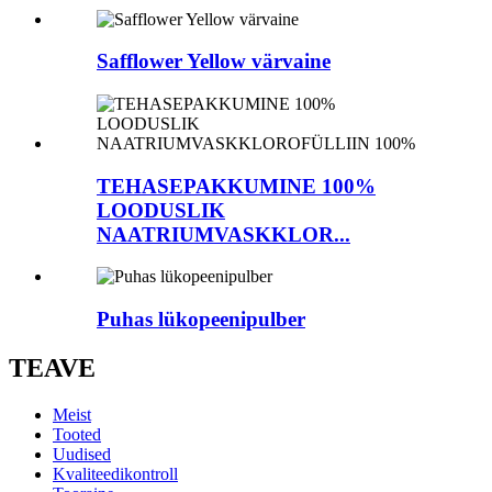
Safflower Yellow värvaine
TEHASEPAKKUMINE 100%
LOODUSLIK
NAATRIUMVASKKLOR...
Puhas lükopeenipulber
TEAVE
Meist
Tooted
Uudised
Kvaliteedikontroll