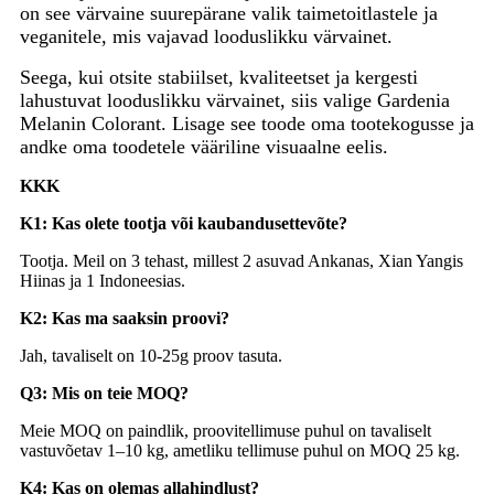
on see värvaine suurepärane valik taimetoitlastele ja
veganitele, mis vajavad looduslikku värvainet.
Seega, kui otsite stabiilset, kvaliteetset ja kergesti
lahustuvat looduslikku värvainet, siis valige Gardenia
Melanin Colorant. Lisage see toode oma tootekogusse ja
andke oma toodetele vääriline visuaalne eelis.
KKK
K1: Kas olete tootja või kaubandusettevõte?
Tootja. Meil ​​on 3 tehast, millest 2 asuvad Ankanas, Xian Yangis
Hiinas ja 1 Indoneesias.
K2: Kas ma saaksin proovi?
Jah, tavaliselt on 10-25g proov tasuta.
Q3: Mis on teie MOQ?
Meie MOQ on paindlik, proovitellimuse puhul on tavaliselt
vastuvõetav 1–10 kg, ametliku tellimuse puhul on MOQ 25 kg.
K4: Kas on olemas allahindlust?