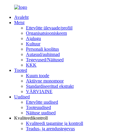
Avaleht
Meist
Ettevõtte ülevaade/profiil
Organisatsiooniskeem
Ajalugu
Kultuur
Personali koolitus
Autasud/auhinnad
Tegevused/Näitused
KKK
Tooted
Kuum toode
Aktiivne monomoor
Standardiseeritud ekstrakt
VÄRVIAINE
Uudised
Ettevõtte uudised
Tooteuudised
Näituse uudised
Kvaliteedikontroll
Kvaliteedi tagamine ja kontroll
Teadus- ja arendustegevus