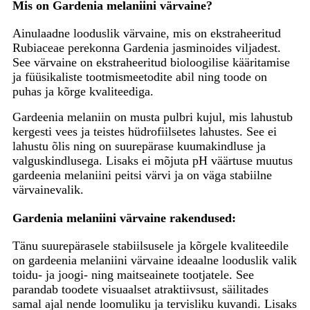
Mis on Gardenia melaniini värvaine?
Ainulaadne looduslik värvaine, mis on ekstraheeritud
Rubiaceae perekonna Gardenia jasminoides viljadest.
See värvaine on ekstraheeritud bioloogilise kääritamise
ja füüsikaliste tootmismeetodite abil ning toode on
puhas ja kõrge kvaliteediga.
Gardeenia melaniin on musta pulbri kujul, mis lahustub
kergesti vees ja teistes hüdrofiilsetes lahustes. See ei
lahustu õlis ning on suurepärase kuumakindluse ja
valguskindlusega. Lisaks ei mõjuta pH väärtuse muutus
gardeenia melaniini peitsi värvi ja on väga stabiilne
värvainevalik.
Gardenia melaniini värvaine rakendused:
Tänu suurepärasele stabiilsusele ja kõrgele kvaliteedile
on gardeenia melaniini värvaine ideaalne looduslik valik
toidu- ja joogi- ning maitseainete tootjatele. See
parandab toodete visuaalset atraktiivsust, säilitades
samal ajal nende loomuliku ja tervisliku kuvandi. Lisaks