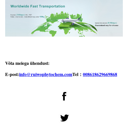
Võta meiega ühendust:
E-post:
info@ruiwophytochem.com
Tel：
008618629669868