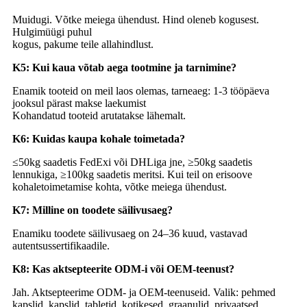
Muidugi. Võtke meiega ühendust. Hind oleneb kogusest.
Hulgimüügi puhul
kogus, pakume teile allahindlust.
K5: Kui kaua võtab aega tootmine ja tarnimine?
Enamik tooteid on meil laos olemas, tarneaeg: 1-3 tööpäeva
jooksul pärast makse laekumist
Kohandatud tooteid arutatakse lähemalt.
K6: Kuidas kaupa kohale toimetada?
≤50kg saadetis FedExi või DHLiga jne, ≥50kg saadetis
lennukiga, ≥100kg saadetis meritsi. Kui teil on erisoove
kohaletoimetamise kohta, võtke meiega ühendust.
K7: Milline on toodete säilivusaeg?
Enamiku toodete säilivusaeg on 24–36 kuud, vastavad
autentsussertifikaadile.
K8: Kas aktsepteerite ODM-i või OEM-teenust?
Jah. Aktsepteerime ODM- ja OEM-teenuseid. Valik: pehmed
kapslid, kapslid, tabletid, kotikesed, graanulid, privaatsed.