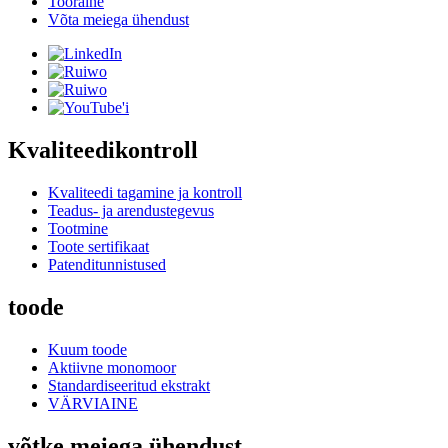
Tooraine
Võta meiega ühendust
Kvaliteedikontroll
Kvaliteedi tagamine ja kontroll
Teadus- ja arendustegevus
Tootmine
Toote sertifikaat
Patenditunnistused
toode
Kuum toode
Aktiivne monomoor
Standardiseeritud ekstrakt
VÄRVIAINE
võtke meiega ühendust