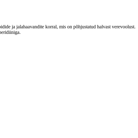
ide ja jalahaavandite korral, mis on põhjustatud halvast verevoolust.
eridiiniga.