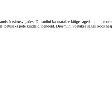
iselt tsitrusviljades. Diosmiini kasutatakse kõige sagedamini hemorroid
e toetuseks pole kindlaid tõendeid. Diosmiini võetakse sageli koos hesp