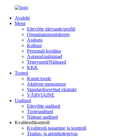
Avaleht
Meist
Ettevõtte ülevaade/profiil
Organisatsiooniskeem
Ajalugu
Kultuur
Personali koolitus
Autasud/auhinnad
Tegevused/Näitused
KKK
Tooted
Kuum toode
Aktiivne monomoor
Standardiseeritud ekstrakt
VÄRVIAINE
Uudised
Ettevõtte uudised
Tooteuudised
Näituse uudised
Kvaliteedikontroll
Kvaliteedi tagamine ja kontroll
Teadus- ja arendustegevus