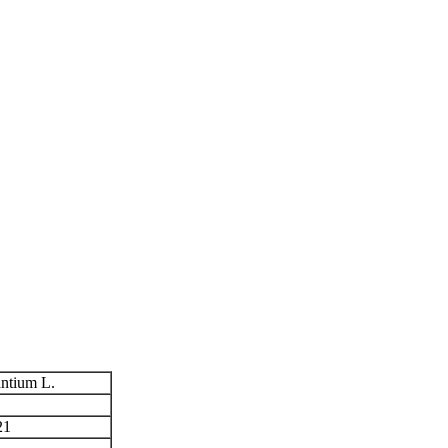
antium L.
21