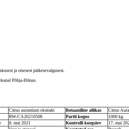
skusest ja otsesest päikesevalgusest.
nekanal Põhja-Hiinas.
Citrus aurantium ekstrakt
Botaaniline allikas
Citrus Aur
RW-CA20210508
Partii kogus
1000 kg
v
8. mai 2021
Kontrolli kuupäev
17. mai 20