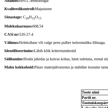
Analüüs:
HPLC-tehnoloogia
Kvaliteedikontroll:
Majasisene
Sõnastage:
C
H
O
28
32
15
Molekulaarmass:
608,54
CASi nr:
520-27-4
Välimus:
Helekollane või valge peen pulber iseloomuliku lõhnaga.
Identifitseerimine:
Läbib kõik kriteeriumitestid
Säilitamine:
Hoida jahedas ja kuivas kohas, hästi suletuna, eemal nii
Mahu kokkuhoid:
Piisav materjalivarustus ja stabiilne tooraine tar
Analüüsi tunnistus
Toote nimi
Partii nr.
Tootmiskuupäe