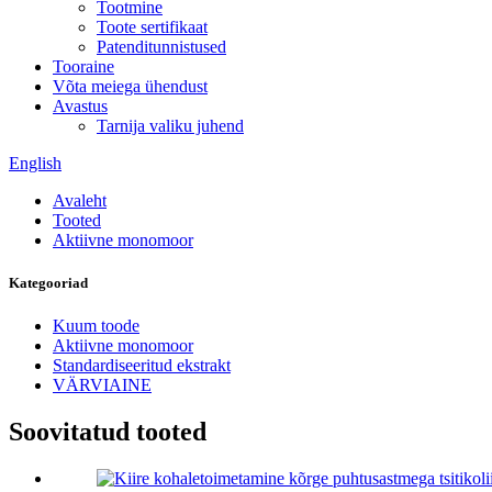
Tootmine
Toote sertifikaat
Patenditunnistused
Tooraine
Võta meiega ühendust
Avastus
Tarnija valiku juhend
English
Avaleht
Tooted
Aktiivne monomoor
Kategooriad
Kuum toode
Aktiivne monomoor
Standardiseeritud ekstrakt
VÄRVIAINE
Soovitatud tooted