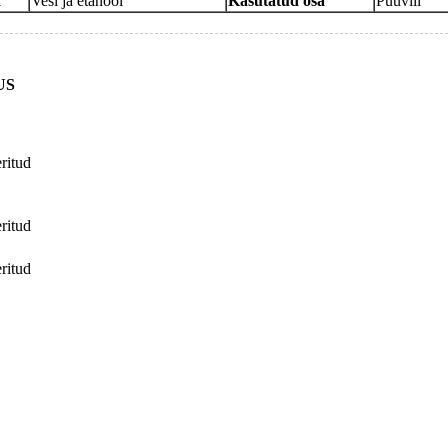
d
Vesi ja etanool
Kasutatud osa
Puuvili
US
eritud
eritud
eritud