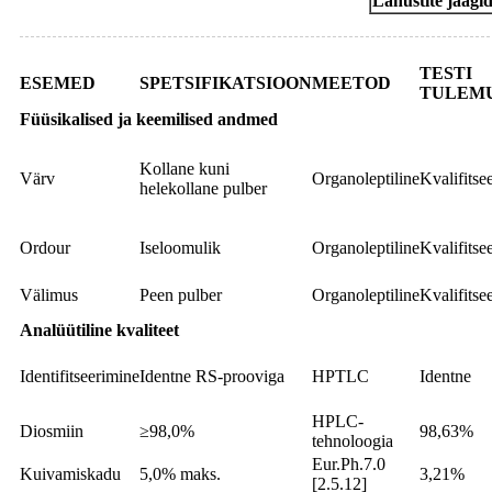
Lahustite jäägi
TESTI
ESEMED
SPETSIFIKATSIOON
MEETOD
TULEM
Füüsikalised ja keemilised andmed
Kollane kuni
Värv
Organoleptiline
Kvalifitse
helekollane pulber
Ordour
Iseloomulik
Organoleptiline
Kvalifitse
Välimus
Peen pulber
Organoleptiline
Kvalifitse
Analüütiline kvaliteet
Identifitseerimine
Identne RS-prooviga
HPTLC
Identne
HPLC-
Diosmiin
≥98,0%
98,63%
tehnoloogia
Eur.Ph.7.0
Kuivamiskadu
5,0% maks.
3,21%
[2.5.12]