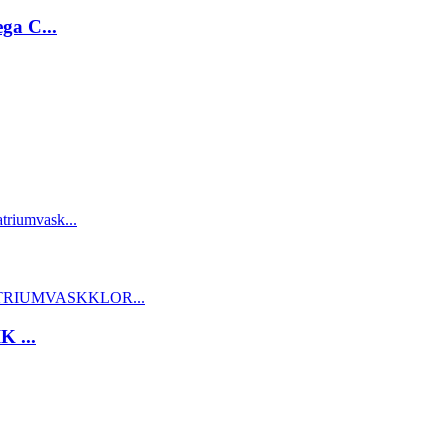
ga C...
 ...