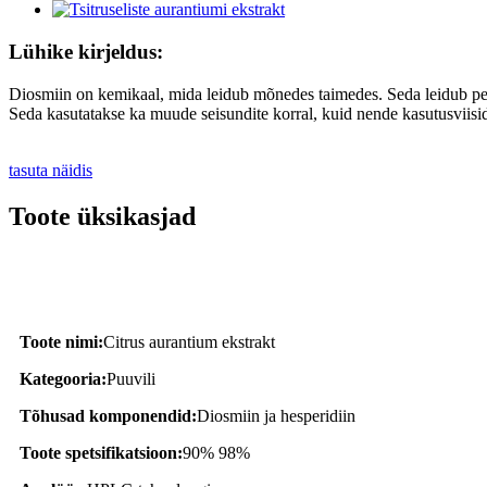
Lühike kirjeldus:
Diosmiin on kemikaal, mida leidub mõnedes taimedes. Seda leidub peam
Seda kasutatakse ka muude seisundite korral, kuid nende kasutusviisid
tasuta näidis
Toote üksikasjad
Toote kirjeldus
Toote nimi:
Citrus aurantium ekstrakt
Kategooria:
Puuvili
Tõhusad komponendid:
Diosmiin ja hesperidiin
Toote spetsifikatsioon:
90% 98%