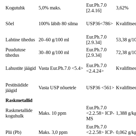
Eur.Ph.7.0
Kogutuhk
5,0% maks.
3,62%
[2.4.16]
Sõel
100% läbib 80 silma
USP36<786>
Kvalifitse
Eur.Ph.7.0
Lahtine tihedus
20–60 g/100 ml
53,38 g/1
[2.9.34]
Puudutuse
Eur.Ph.7.0
30–80 g/100 ml
72,38 g/1
tihedus
[2.9.34]
Eur.Ph.7.0
Lahustite jäägid
Vasta Eur.Ph.7.0 <5.4>
Kvalifitse
<2.4.24>
Pestitsiidide
Vasta USP nõuetele
USP36 <561>
Kvalifitse
jäägid
Raskmetallid
Eur.Ph.7.0
Raskmetallide
Maks. 10 ppm
<2.2.58> ICP-
1,388 g/k
koguhulk
MS
Eur.Ph.7.0
Plii (Pb)
Maks. 3,0 ppm
<2.2.58> ICP-
0,062 g/k