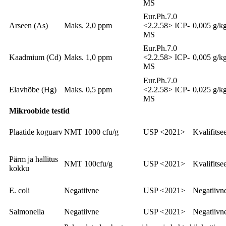
MS
Eur.Ph.7.0
Arseen (As)
Maks. 2,0 ppm
<2.2.58> ICP-
0,005 g/k
MS
Eur.Ph.7.0
Kaadmium (Cd)
Maks. 1,0 ppm
<2.2.58> ICP-
0,005 g/k
MS
Eur.Ph.7.0
Elavhõbe (Hg)
Maks. 0,5 ppm
<2.2.58> ICP-
0,025 g/k
MS
Mikroobide testid
Plaatide koguarv
NMT 1000 cfu/g
USP <2021>
Kvalifitse
Pärm ja hallitus
NMT 100cfu/g
USP <2021>
Kvalifitse
kokku
E. coli
Negatiivne
USP <2021>
Negatiivn
Salmonella
Negatiivne
USP <2021>
Negatiivn