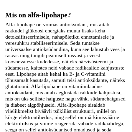
Mis on alfa-lipohape?
Alfa-lipohape on võimas antioksüdant, mis aitab
rakkudel glükoosi energiaks muuta lisaks keha
detoksifitseerimisele, nahapõletiku ennetamisele ja
veresuhkru stabiliseerimisele. Seda tuntakse
universaalse antioksüdandina, kuna see lahustub vees ja
rasvas ning tungib peamiselt rasvast ja veest
koosnevatesse kudedesse, näiteks närvisüsteemi ja
südamesse, kaitstes neid vabade radikaalide kahjustuste
eest. Lipohape aitab kehal ka E- ja C-vitamiini
tõhusamalt kasutada, samuti teisi antioksüdante, näiteks
glutatiooni. Alfa-lipohape on vitamiinilaadne
antioksüdant, mis aitab aeglustada rakkude kahjustusi,
mis on üks selliste haiguste nagu vähk, südamehaigused
ja diabeet algpõhjuseid. Alfa-lipohape sisaldab
viieliikmelist biväävli tsüklilist struktuuri, millel on
kõrge elektrontihedus, ning sellel on märkimisväärne
elektrofiilsus ja võime reageerida vabade radikaalidega,
seega on sellel antioksüdantsed omadused ja seda