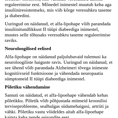
reguleerimise eest. Mõnedel inimestel muutub keha aga
insuliiniresistentseks, mis viib kõrge veresuhkru taseme
ja diabeedini.
Uuringud on näidanud, et alfa-lipohape võib parandada
insuliinitundlikkust II tüüpi diabeediga inimestel,
muutes selle tõhusaks veresuhkru taseme reguleerimise
raviks.
Neuroloogilised eelised
Alfa-lipohape on näidanud paljulubavaid tulemusi ka
neuroloogiliste haiguste ravis. Uuringud on näidanud, et
see ühend võib parandada Alzheimeri tõvega inimeste
kognitiivseid funktsioone ja vähendada neuropaatia
sümptomeid II tüüpi diabeediga inimestel.
Põletiku vähendamine
Samuti on näidatud, et alfa-lipoehape vähendab kehas
põletikku. Põletik võib põhjustada mitmeid kroonilisi
terviseprobleeme, sealhulgas südamehaigusi, artriiti ja
vähki. Põletiku vastu võideldes aitab alfa-lipoehape
kaitsta keha nende seisundite eest.