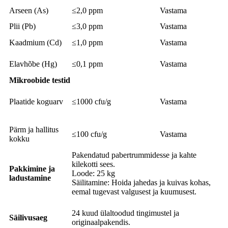
Arseen (As)
≤2,0 ppm
Vastama
Plii (Pb)
≤3,0 ppm
Vastama
Kaadmium (Cd)
≤1,0 ppm
Vastama
Elavhõbe (Hg)
≤0,1 ppm
Vastama
Mikroobide testid
Plaatide koguarv
≤1000 cfu/g
Vastama
Pärm ja hallitus
≤100 cfu/g
Vastama
kokku
Pakendatud pabertrummidesse ja kahte
kilekotti sees.
Pakkimine ja
Loode: 25 kg
ladustamine
Säilitamine: Hoida jahedas ja kuivas kohas,
eemal tugevast valgusest ja kuumusest.
24 kuud ülaltoodud tingimustel ja
Säilivusaeg
originaalpakendis.