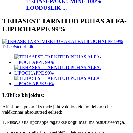
TEHASEPAKKUMINE 100%
LOODUSLIK ...
TEHASEST TARNITUD PUHAS ALFA-
LIPOOHAPPE 99%
Lühike kirjeldus:
Alfa-lipohape on üks meie juhtivaid tooteid, millel on selles
valdkonnas absoluutsed eelised:
1, Piisava alfa-lipohappe tagatakse kogu maailma ostusüsteemiga.
2, piisav kogus alfa-lipohapet 99% ulatuses koos kõigi