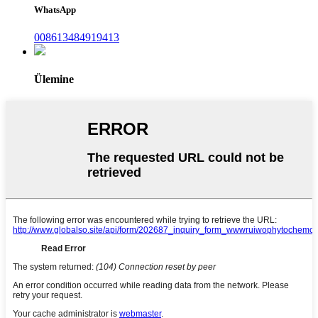
WhatsApp
008613484919413
Ülemine