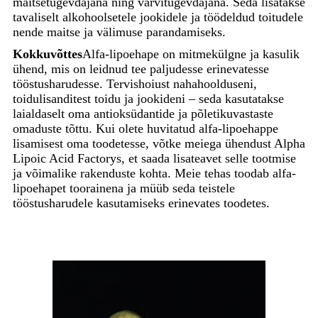
maitsetugevdajana ning värvitugevdajana. Seda lisatakse
tavaliselt alkohoolsetele jookidele ja töödeldud toitudele
nende maitse ja välimuse parandamiseks.
Kokkuvõttes
Alfa-lipoehape on mitmekülgne ja kasulik
ühend, mis on leidnud tee paljudesse erinevatesse
tööstusharudesse. Tervishoiust nahahoolduseni,
toidulisanditest toidu ja jookideni – seda kasutatakse
laialdaselt oma antioksüdantide ja põletikuvastaste
omaduste tõttu. Kui olete huvitatud alfa-lipoehappe
lisamisest oma toodetesse, võtke meiega ühendust Alpha
Lipoic Acid Factorys, et saada lisateavet selle tootmise
ja võimalike rakenduste kohta. Meie tehas toodab alfa-
lipoehapet toorainena ja müüb seda teistele
tööstusharudele kasutamiseks erinevates toodetes.