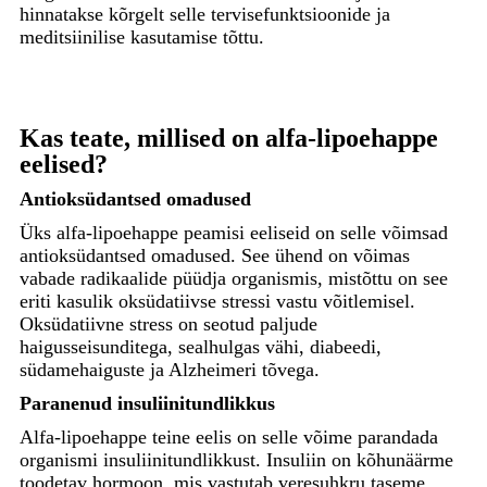
hinnatakse kõrgelt selle tervisefunktsioonide ja
meditsiinilise kasutamise tõttu.
Kas teate, millised on alfa-lipoehappe
eelised?
Antioksüdantsed omadused
Üks alfa-lipoehappe peamisi eeliseid on selle võimsad
antioksüdantsed omadused. See ühend on võimas
vabade radikaalide püüdja ​​organismis, mistõttu on see
eriti kasulik oksüdatiivse stressi vastu võitlemisel.
Oksüdatiivne stress on seotud paljude
haigusseisunditega, sealhulgas vähi, diabeedi,
südamehaiguste ja Alzheimeri tõvega.
Paranenud insuliinitundlikkus
Alfa-lipoehappe teine ​​eelis on selle võime parandada
organismi insuliinitundlikkust. Insuliin on kõhunäärme
toodetav hormoon, mis vastutab veresuhkru taseme