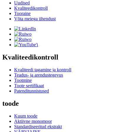
Uudised
Kvaliteedikontroll
Tooraine
Võta meiega ühendust
Kvaliteedikontroll
Kvaliteedi tagamine ja kontroll
Teadus- ja arendustegevus
Tootmine
Toote sertifikaat
Patenditunnistused
toode
Kuum toode
Aktiivne monomoor
Standardiseeritud ekstrakt
VÄRVIAINE