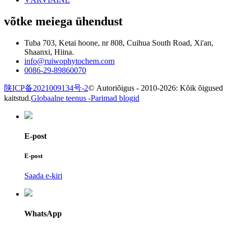
võtke meiega ühendust
Tuba 703, Ketai hoone, nr 808, Cuihua South Road, Xi'an,
Shaanxi, Hiina.
info@ruiwophytochem.com
0086-29-89860070
陕ICP备2021009134号-2
© Autoriõigus - 2010-2026: Kõik õigused
kaitstud.
Globaalne teenus -
Parimad blogid
E-post
E-post
Saada e-kiri
WhatsApp