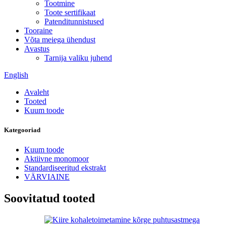
Tootmine
Toote sertifikaat
Patenditunnistused
Tooraine
Võta meiega ühendust
Avastus
Tarnija valiku juhend
English
Avaleht
Tooted
Kuum toode
Kategooriad
Kuum toode
Aktiivne monomoor
Standardiseeritud ekstrakt
VÄRVIAINE
Soovitatud tooted