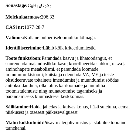
Sõnastage:
C
H
O
S
8
14
2
2
Molekulaarmass:
206.33
CASi nr:
1077-28-7
Välimus:
Kollane pulber iseloomuliku lõhnaga.
Identifitseerimine:
Läbib kõik kriteeriumitestid
Toote funktsioon:
Parandada kasvu ja lihatoodangut, et
suurendada majanduslikku kasu; koordineerida suhkru, rasva ja
aminohapete metabolismi, et parandada loomade
immuunfunktsiooni; kaitsta ja edendada VA, VE ja teiste
oksüdeeruvate toitainete imendumist ja muundumist söödas
antioksüdandina; olla tõhus kariloomade ja linnuliha
tootmistulemuste ning munatootmise tagamiseks ja
parandamiseks kuumastressi keskkonnas.
Säilitamine:
Hoida jahedas ja kuivas kohas, hästi suletuna, eemal
niiskusest ja otsesest päikesevalgusest.
Mahu kokkuhoid:
Piisav materjalivarustus ja stabiilne tooraine
tarnekanal.