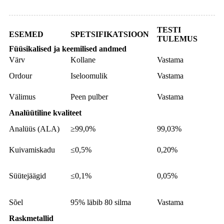
TESTI
ESEMED
SPETSIFIKATSIOON
TULEMUS
Füüsikalised ja keemilised andmed
Värv
Kollane
Vastama
Ordour
Iseloomulik
Vastama
Välimus
Peen pulber
Vastama
Analüütiline kvaliteet
Analüüs (ALA)
≥99,0%
99,03%
Kuivamiskadu
≤0,5%
0,20%
Süütejäägid
≤0,1%
0,05%
Sõel
95% läbib 80 silma
Vastama
Raskmetallid