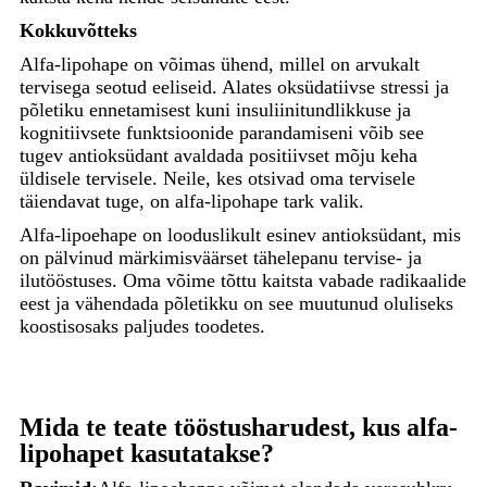
Kokkuvõtteks
Alfa-lipohape on võimas ühend, millel on arvukalt
tervisega seotud eeliseid. Alates oksüdatiivse stressi ja
põletiku ennetamisest kuni insuliinitundlikkuse ja
kognitiivsete funktsioonide parandamiseni võib see
tugev antioksüdant avaldada positiivset mõju keha
üldisele tervisele. Neile, kes otsivad oma tervisele
täiendavat tuge, on alfa-lipohape tark valik.
Alfa-lipoehape on looduslikult esinev antioksüdant, mis
on pälvinud märkimisväärset tähelepanu tervise- ja
ilutööstuses. Oma võime tõttu kaitsta vabade radikaalide
eest ja vähendada põletikku on see muutunud oluliseks
koostisosaks paljudes toodetes.
Mida te teate tööstusharudest, kus alfa-
lipohapet kasutatakse?