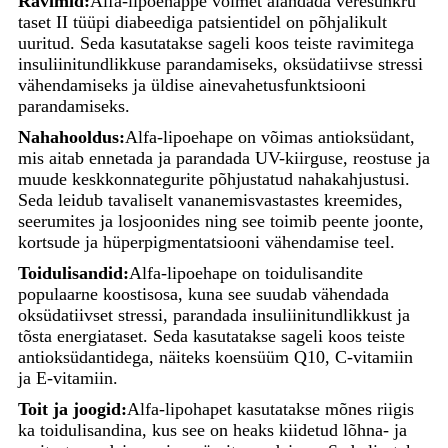
Ravimid:
Alfa-lipoehappe võimet alandada veresuhkru
taset II tüüpi diabeediga patsientidel on põhjalikult
uuritud. Seda kasutatakse sageli koos teiste ravimitega
insuliinitundlikkuse parandamiseks, oksüdatiivse stressi
vähendamiseks ja üldise ainevahetusfunktsiooni
parandamiseks.
Nahahooldus:
Alfa-lipoehape on võimas antioksüdant,
mis aitab ennetada ja parandada UV-kiirguse, reostuse ja
muude keskkonnategurite põhjustatud nahakahjustusi.
Seda leidub tavaliselt vananemisvastastes kreemides,
seerumites ja losjoonides ning see toimib peente joonte,
kortsude ja hüperpigmentatsiooni vähendamise teel.
Toidulisandid:
Alfa-lipoehape on toidulisandite
populaarne koostisosa, kuna see suudab vähendada
oksüdatiivset stressi, parandada insuliinitundlikkust ja
tõsta energiataset. Seda kasutatakse sageli koos teiste
antioksüdantidega, näiteks koensüüm Q10, C-vitamiin
ja E-vitamiin.
Toit ja joogid:
Alfa-lipohapet kasutatakse mõnes riigis
ka toidulisandina, kus see on heaks kiidetud lõhna- ja