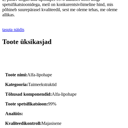
spetsifikatsioonidega, meil on konkurentsivõimeline hind, mis
põhineb suurepärasel kvaliteedil, sest me oleme tehas, me oleme
allikas.
tasuta näidis
Toote üksikasjad
Toote kirjeldus
Toote nimi:
Alfa-lipohape
Kategooria:
Taimeekstraktid
Tõhusad komponendid:
Alfa-lipohape
Toote spetsifikatsioon:
99%
Analüüs:
Kvaliteedikontroll:
Majasisene