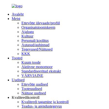
Avaleht
Meist
Ettevõtte ülevaade/profiil
Organisatsiooniskeem
Ajalugu
Kultuur
Personali koolitus
Autasud/auhinnad
Tegevused/Näitused
KKK
Tooted
Kuum toode
Aktiivne monomoor
Standardiseeritud ekstrakt
VÄRVIAINE
Uudised
Ettevõtte uudised
Tooteuudised
Näituse uudised
Kvaliteedikontroll
Kvaliteedi tagamine ja kontroll
Teadus- ja arendustegevus