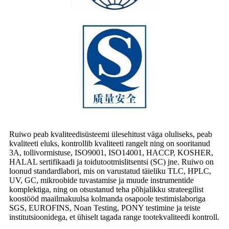
Ruiwo peab kvaliteedisüsteemi ülesehitust väga oluliseks, peab
kvaliteeti eluks, kontrollib kvaliteeti rangelt ning on sooritanud
3A, tollivormistuse, ISO9001, ISO14001, HACCP, KOSHER,
HALAL sertifikaadi ja toidutootmislitsentsi (SC) jne. Ruiwo on
loonud standardlabori, mis on varustatud täieliku TLC, HPLC,
UV, GC, mikroobide tuvastamise ja muude instrumentide
komplektiga, ning on otsustanud teha põhjalikku strateegilist
koostööd maailmakuulsa kolmanda osapoole testimislaboriga
SGS, EUROFINS, Noan Testing, PONY testimine ja teiste
institutsioonidega, et ühiselt tagada range tootekvaliteedi kontroll.