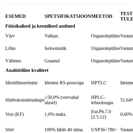
TEST
ESEMED
SPETSIFIKATSIOON
MEETOD
TUL
Füüsikalised ja keemilised andmed
Värv
Valkjas
Organoleptiline
Vasta
Lõhn
Iseloomulik
Organoleptiline
Vasta
Välimus
Graanul
Organoleptiline
Vasta
Analüütiline kvaliteet
Identifitseerimine
Identne RS-prooviga
HPTLC
Identn
≥50,0% (veevabal
HPLC-
Hüdroksüsidrunhape
51,64
alusel)
tehnoloogia
Eur.Ph.7.0
Vesi (KF)
1,0% maks.
0,60%
[2.5.12]
Sõel
100% läbib 40 silma
USP36<786>
Vasta