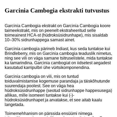
Garcinia Cambogia ekstrakti tutvustus
Garcinia Cambogia ekstrakt on Garcinia Cambogia koore
taimeekstrakt, mis on peenelt ekstraheeritud selle
toimeainest HCA-st (hüdroksüsidrunhape), mis sisaldab
10–30% sidrunhappega sarnast ainet.
Garcinia cambogia pärineb Indiast, kus seda tuntakse kui
Brindleberry, mis on Garcinia cambogia teaduslik nimetus,
ning see vili on väga sarnane tsitruselistele, mida tuntakse
ka tamarindina. Garcinia cambogiat on iidsetest aegadest
kasutatud karripulbri ühe vürtsikomponendina.
Garcinia cambogia on vili, mis on tuntud
toiduvalmistamise kogemuse parandaja ja täiskõhutunde
suurendaja poolest. See on väga hea
hüdroksüsidrunhappe (seotud sidrunhappe happesusega)
allikas, mille isomeeri tuntakse kui (-)-
hüdroksüsidrunhapet ja arvatakse, et see aitab kaalu
langetada.
Toimemehhanism on pärssida ensüümi nimega