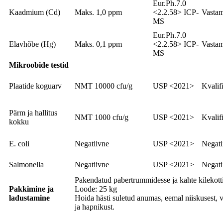
Eur.Ph.7.0
Kaadmium (Cd)
Maks. 1,0 ppm
<2.2.58> ICP-
Vasta
MS
Eur.Ph.7.0
Elavhõbe (Hg)
Maks. 0,1 ppm
<2.2.58> ICP-
Vasta
MS
Mikroobide testid
Plaatide koguarv
NMT 10000 cfu/g
USP <2021>
Kvalifi
Pärm ja hallitus
NMT 1000 cfu/g
USP <2021>
Kvalifi
kokku
E. coli
Negatiivne
USP <2021>
Negati
Salmonella
Negatiivne
USP <2021>
Negati
Pakendatud pabertrummidesse ja kahte kilekotti
Pakkimine ja
Loode: 25 kg
ladustamine
Hoida hästi suletud anumas, eemal niiskusest, 
ja hapnikust.