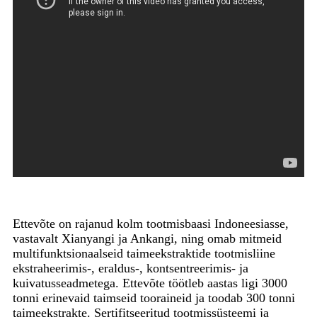
Ettevõte on rajanud kolm tootmisbaasi Indoneesiasse,
vastavalt Xianyangi ja Ankangi, ning omab mitmeid
multifunktsionaalseid taimeekstraktide tootmisliine
ekstraheerimis-, eraldus-, kontsentreerimis- ja
kuivatusseadmetega. Ettevõte töötleb aastas ligi 3000
tonni erinevaid taimseid tooraineid ja toodab 300 tonni
taimeekstrakte. Sertifitseeritud tootmissüsteemi ja