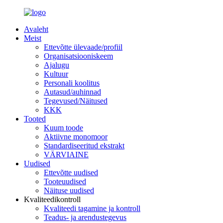
Avaleht
Meist
Ettevõtte ülevaade/profiil
Organisatsiooniskeem
Ajalugu
Kultuur
Personali koolitus
Autasud/auhinnad
Tegevused/Näitused
KKK
Tooted
Kuum toode
Aktiivne monomoor
Standardiseeritud ekstrakt
VÄRVIAINE
Uudised
Ettevõtte uudised
Tooteuudised
Näituse uudised
Kvaliteedikontroll
Kvaliteedi tagamine ja kontroll
Teadus- ja arendustegevus