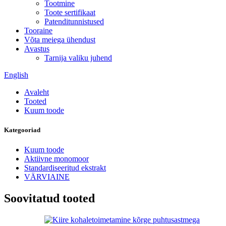
Tootmine
Toote sertifikaat
Patenditunnistused
Tooraine
Võta meiega ühendust
Avastus
Tarnija valiku juhend
English
Avaleht
Tooted
Kuum toode
Kategooriad
Kuum toode
Aktiivne monomoor
Standardiseeritud ekstrakt
VÄRVIAINE
Soovitatud tooted