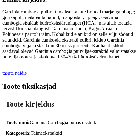
Garcinia cambogia pulbrit tuntakse ka kui: brindal marja; gamboge;
gorikapuli; malabar tamarind; mangostan; uppagi. Garcinia
cambogia sisaldab hüdroksüsidrunhapet (HCA), mis aitab toetada
tervislikku kaalulangust. Garcinia on India, Kagu-Aasia ja
Polüneesia päritolu taim. Kohalikud elanikud on selle vilju söönud
sajandeid. Garcinia cambogia ekstrakti pulbrit leidub Garcinia
cambogia vilja kestas kuni 30 massiprotsenti. Kaubanduslikult
saadaval olevad Garcinia cambogia puuviljaekstraktid valmistatakse
puuviljakoorest ja sisaldavad 50–70% hüdroksüsidrunhapet.
tasuta näidis
Toote üksikasjad
Toote kirjeldus
Toote nimi:
Garcinia Cambogia puhas ekstrakt
Kategooria:
Taimeekstraktid