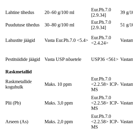
Eur.Ph.7.0
Lahtine tihedus
20–60 g/100 ml
39 g/1
[2.9.34]
Eur.Ph.7.0
Puudutuse tihedus
30–80 g/100 ml
51 g/1
[2.9.34]
Eur.Ph.7.0
Lahustite jäägid
Vasta Eur.Ph.7.0 <5.4>
Vasta
<2.4.24>
Pestitsiidide jäägid
Vasta USP nõuetele
USP36 <561>
Vasta
Raskmetallid
Eur.Ph.7.0
Raskmetallide
Maks. 10 ppm
<2.2.58> ICP-
Vasta
koguhulk
MS
Eur.Ph.7.0
Plii (Pb)
Maks. 3,0 ppm
<2.2.58> ICP-
Vasta
MS
Eur.Ph.7.0
Arseen (As)
Maks. 2,0 ppm
<2.2.58> ICP-
Vasta
MS