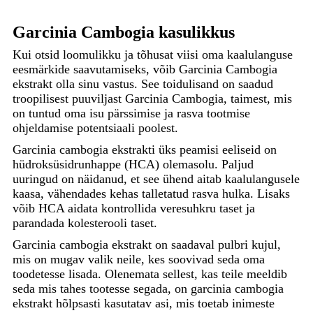
Garcinia Cambogia kasulikkus
Kui otsid loomulikku ja tõhusat viisi oma kaalulanguse
eesmärkide saavutamiseks, võib Garcinia Cambogia
ekstrakt olla sinu vastus. See toidulisand on saadud
troopilisest puuviljast Garcinia Cambogia, taimest, mis
on tuntud oma isu pärssimise ja rasva tootmise
ohjeldamise potentsiaali poolest.
Garcinia cambogia ekstrakti üks peamisi eeliseid on
hüdroksüsidrunhappe (HCA) olemasolu. Paljud
uuringud on näidanud, et see ühend aitab kaalulangusele
kaasa, vähendades kehas talletatud rasva hulka. Lisaks
võib HCA aidata kontrollida veresuhkru taset ja
parandada kolesterooli taset.
Garcinia cambogia ekstrakt on saadaval pulbri kujul,
mis on mugav valik neile, kes soovivad seda oma
toodetesse lisada. Olenemata sellest, kas teile meeldib
seda mis tahes tootesse segada, on garcinia cambogia
ekstrakt hõlpsasti kasutatav asi, mis toetab inimeste