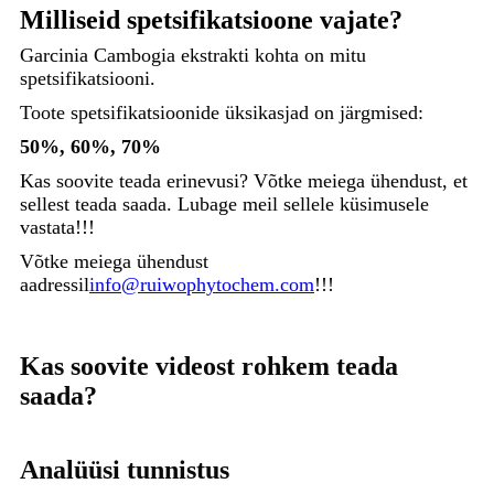
Milliseid spetsifikatsioone vajate?
Garcinia Cambogia ekstrakti kohta on mitu
spetsifikatsiooni.
Toote spetsifikatsioonide üksikasjad on järgmised:
50%, 60%, 70%
Kas soovite teada erinevusi? Võtke meiega ühendust, et
sellest teada saada. Lubage meil sellele küsimusele
vastata!!!
Võtke meiega ühendust
aadressil
info@ruiwophytochem.com
!!!
Kas soovite videost rohkem teada
saada?
Analüüsi tunnistus