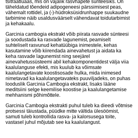
tsitraatlüaas, mis on vajalik rasvhapete sünteesiks. On
täheldatud tõendeid adipogeneesi pärssimisest peas,
vähemalt rottidel, ja (-)-hüdroksüsidrunhappe suukaudne
tarbimine näib usaldusväärselt vähendavat toidutarbimist
ja kehakaalu.
Garcinia cambogia ekstrakt võib piirata rasvade sünteesi
ja soodustada ka rasvade lagunemist, peamiselt
suhteliselt rasvunud kehatüübiga inimestele, kehas
kasutamine võib kiirendada ainevahetust ja aidata ka
keha rasvade lagunemist ning seejärel
ainevahetussüsteemi abil kehakomponentidest välja viia
kaalulanguse efekti, mis kuulub ka võimsate
kaalulangetavate koostisosade hulka, mida inimesed
nimetavad ka kaalulangetavateks puuviljadeks, on puhas
looduslik Garcinia Cambogia ekstrakt, lisaks lääne
meditsiini selge keemilise koostise ja kaalulangetamise
mehhanismi põhimõttele.
Garcinia Cambogia ekstrakti puhul tuleb ka dieedi võtmise
protsessi täiustada, püüdke mitte vältida ülesöömist,
samuti tuleb kontrollida rasva- ja kalorsusega toite,
vastasel juhul mõjutab see ka kaalulangust.