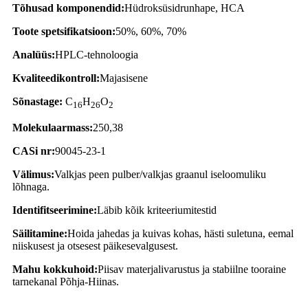
Tõhusad komponendid:
Hüdroksüsidrunhape, HCA
Toote spetsifikatsioon:
50%, 60%, 70%
Analüüs:
HPLC-tehnoloogia
Kvaliteedikontroll:
Majasisene
Sõnastage:
C
H
O
16
26
2
Molekulaarmass:
250,38
CASi nr:
90045-23-1
Välimus:
Valkjas peen pulber/valkjas graanul iseloomuliku
lõhnaga.
Identifitseerimine:
Läbib kõik kriteeriumitestid
Säilitamine:
Hoida jahedas ja kuivas kohas, hästi suletuna, eemal
niiskusest ja otsesest päikesevalgusest.
Mahu kokkuhoid:
Piisav materjalivarustus ja stabiilne tooraine
tarnekanal Põhja-Hiinas.