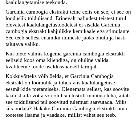
kaalulangetamise teekonda.
Garcinia cambogia ekstrakti teine ​​eelis on see, et see on
looduslik toidulisand. Erinevalt paljudest teistest turul
olevatest kaalulangetustoodetest ei sisalda Garcinia
cambogia ekstrakt kahjulikke kemikaale ega stimulante.
See teeb sellest enamiku inimeste jaoks ohutu ja hästi
talutava valiku.
Kui olete valmis kogema garcinia cambogia ekstrakti
eeliseid koos oma kliendiga, on oluline valida
kvaliteetne toode usaldusväärselt tarnijalt.
Kokkuvõtteks võib öelda, et Garcinia Cambogia
ekstrakt on loomulik ja tõhus viis kaalulangetuse
eesmärkide toetamiseks. Olenemata sellest, kas soovite
kaalust alla võtta või olulisi elustiili muutusi teha, aitab
see toidulisand teil soovitud tulemusi saavutada. Miks
siis oodata? Hakake Garcinia Cambogia ekstrakti oma
tootesse lisama ja vaadake, millist vahet see teeb.