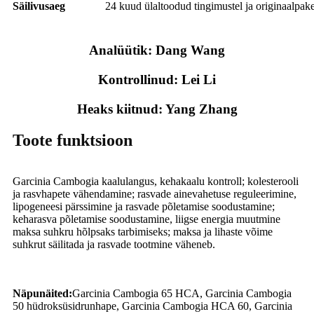
Säilivusaeg
24 kuud ülaltoodud tingimustel ja originaalpak
Analüütik: Dang Wang
Kontrollinud: Lei Li
Heaks kiitnud: Yang Zhang
Toote funktsioon
Garcinia Cambogia kaalulangus, kehakaalu kontroll; kolesterooli
ja rasvhapete vähendamine; rasvade ainevahetuse reguleerimine,
lipogeneesi pärssimine ja rasvade põletamise soodustamine;
keharasva põletamise soodustamine, liigse energia muutmine
maksa suhkru hõlpsaks tarbimiseks; maksa ja lihaste võime
suhkrut säilitada ja rasvade tootmine väheneb.
Näpunäited:
Garcinia Cambogia 65 HCA, Garcinia Cambogia
50 hüdroksüsidrunhape, Garcinia Cambogia HCA 60, Garcinia